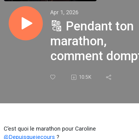
Apr 1, 2026
🔠 Pendant ton
marathon,
comment domp
la fatigue avec
10.5K
Caroline
@depuisquejec
C’est quoi le marathon pour Caroline
‪@Depuisquejecours‬
?